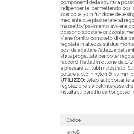
componenti della struttura posso
indipendente, permettendo così di
scarico ø 50 in funzione delle sin
mediante due piastre laterali rego
massetto/pavimento avviene con d
possono spostare orizzontalment
Viene fornito completo di due ba
regolate in altezza sui due montan
così da adattare l'altezza del san
stata progettata per poter regola
raccordi filettati in ottone da 
a pressare sui tubi multistrato. S
collare a clip in nylon Ø 50 mm per
UTILIZZO:
telaio autoportante ada
regolazione sia dell'interasse che 
installa su pareti in cartongesso,
Codice
4930B