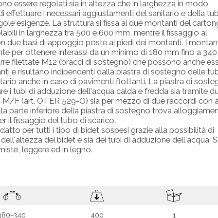
no essere regolati sia in altezza che in larghezza in modo
 effettuare i necessari aggiustamenti del sanitario e della t
gole esigenze. La struttura si fissa ai due montanti del carto
labili in larghezza tra 500 e 600 mm, mentre il fissaggio al
ue basi di appoggio poste ai piedi dei montanti. I montant
e per ottenere interassi da un minimo di 180 mm fino a 34
rre filettate M12 (bracci di sostegno) che possono anche es
ti e risultano indipendenti dalla piastra di sostegno delle tu
itario anche in caso di pavimenti flottanti. La piastra di sost
re i tubi di adduzione dell'acqua calda e fredda sia tramite d
1/2" M/F (art. OTER 529-O) sia per mezzo di due raccordi con 
ulla parte inferiore della piastra di sostegno trova alloggiame
 il fissaggio del tubo di scarico.
tto per tutti i tipo di bidet sospesi grazie alla possibilità di
dell'altezza del bidet e sia dei tubi di adduzione dell'acqua. S
 miste, leggere ed in legno.
180÷340
400
1