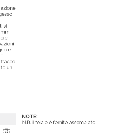
ubazione
ngesso
i si
0 mm.
sere
bazioni
egno è
ue
attacco
nto un
i
NOTE:
N.B. il telaio è fornito assemblato.