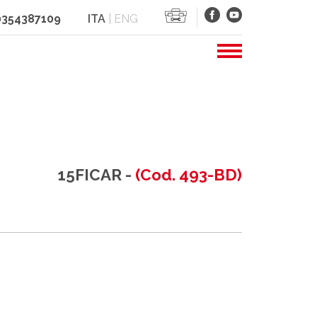
 0354387109
ITA
|
ENG
15FICAR -
(Cod. 493-BD)