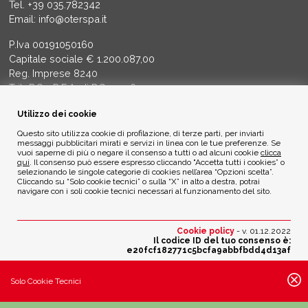
Tel.
+39 035.782342
Email:
info@oterspa.it
P.Iva 00191050160
Capitale sociale € 1.200.087,00
Reg. Imprese 8240
Trib BG - R.E.A. di BG 14356
Utilizzo dei cookie
ETICA AMBIENTALE
Questo sito utilizza cookie di profilazione, di terze parti, per inviarti
messaggi pubblicitari mirati e servizi in linea con le tue preferenze. Se
vuoi saperne di più o negare il consenso a tutti o ad alcuni cookie
clicca
Privacy Policy
qui
. Il consenso può essere espresso cliccando "Accetta tutti i cookies” o
Cookie Policy
selezionando le singole categorie di cookies nell’area “Opzioni scelta”.
Cliccando su “Solo cookie tecnici” o sulla “X” in alto a destra, potrai
navigare con i soli cookie tecnici necessari al funzionamento del sito.
Credits
Cookie policy
- v. 01.12.2022
Il codice ID del tuo consenso è:
e20fcf182771c5bcfa9abbfbdd4d13af
Modifica scelte cookie
Solo Cookie Tecnici
Impostazioni attive: