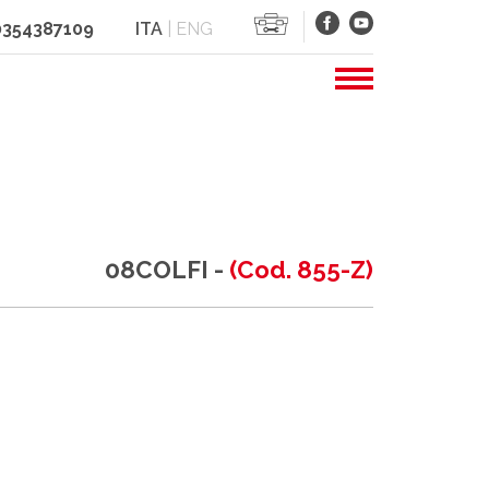
 0354387109
ITA
|
ENG
08COLFI -
(Cod. 855-Z)