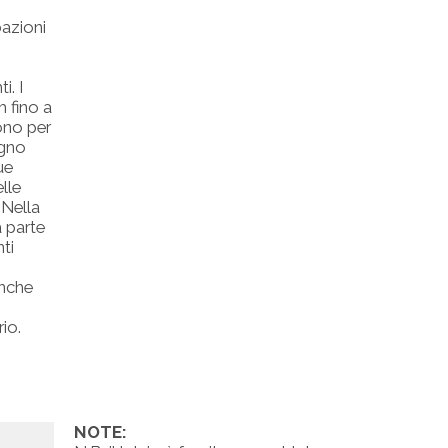
bazioni
i. I
 fino a
ono per
egno
ue
lle
 Nella
a parte
ti
anche
io.
NOTE: