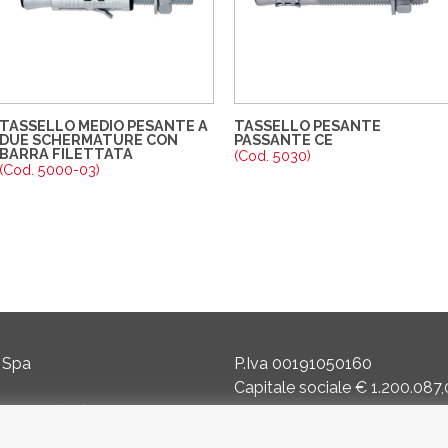
TASSELLO MEDIO PESANTE A
TASSELLO PESANTE
DUE SCHERMATURE CON
PASSANTE CE
BARRA FILETTATA
(Cod. 5030)
(Cod. 5000-03)
 Spa
P.Iva 00191050160
Capitale sociale € 1.200.087
masco (BG) Italy
Reg. Imprese 8240
Trib BG - R.E.A. di BG 14356