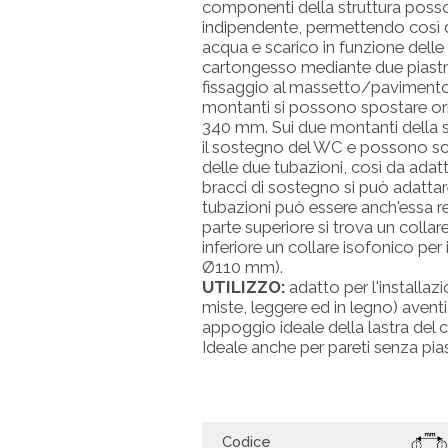
componenti della struttura posso
indipendente, permettendo così di
acqua e scarico in funzione delle 
cartongesso mediante due piastre 
fissaggio al massetto/pavimento 
montanti si possono spostare or
340 mm. Sui due montanti della st
il sostegno del WC e possono sco
delle due tubazioni, così da adat
bracci di sostegno si può adattare 
tubazioni può essere anch'essa re
parte superiore si trova un colla
inferiore un collare isofonico per
Ø110 mm).
UTILIZZO:
adatto per l'installaz
miste, leggere ed in legno) aventi
appoggio ideale della lastra del 
Ideale anche per pareti senza pias
Codice