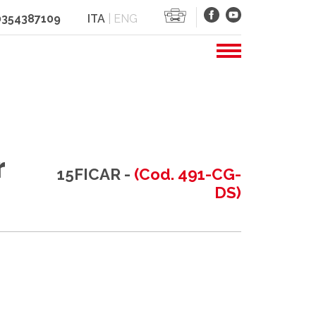
 0354387109
ITA
|
ENG
r
15FICAR -
(Cod. 491-CG-
DS)