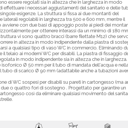
no essere regolati sia in altezza che in larghezza in modo
 effettuare i necessari aggiustamenti del sanitario e delle tu
singole esigenze. La struttura si fissa ai due montanti del
laterali regolabili in larghezza tra 500 e 600 mm, mentre il
avviene con due basi di appoggio poste ai piedi dei montant
izzontalmente per ottenere interassi da un minimo di 180 mm
ruttura vi sono quattro bracci (barre filettate M12) che serv
rrere in altezza in modo indipendente dalla piastra di sost
tarsi a qualsiasi tipo di vaso WC in commercio. Eliminando d
il telaio ai moderni WC per disabili. La piastra di fissaggio de
golata in modo indipendente sia in altezza che in larghezza.
re isofonico Ø 50 mm per il tubo di mandata dell'acqua e nell
 il tubo di scarico Ø 90 mm (adattabile anche a tubazioni aven
ione di WC sospesi per disabili su pareti in cartongesso (ma 
 due o quattro fori di sostegno . Progettato per garantire un
cartongesso così da eliminare qualsiasi movimento del sanitar
trelle.