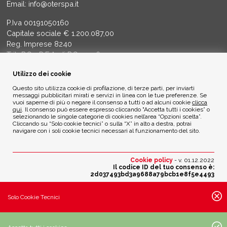
Email:
info@oterspa.it
P.Iva 00191050160
Capitale sociale € 1.200.087,00
Reg. Imprese 8240
Trib BG - R.E.A. di BG 14356
Utilizzo dei cookie
ETICA AMBIENTALE
Questo sito utilizza cookie di profilazione, di terze parti, per inviarti
messaggi pubblicitari mirati e servizi in linea con le tue preferenze. Se
vuoi saperne di più o negare il consenso a tutti o ad alcuni cookie
clicca
Privacy Policy
qui
. Il consenso può essere espresso cliccando "Accetta tutti i cookies” o
Cookie Policy
selezionando le singole categorie di cookies nell’area “Opzioni scelta”.
Cliccando su “Solo cookie tecnici” o sulla “X” in alto a destra, potrai
navigare con i soli cookie tecnici necessari al funzionamento del sito.
Credits
Cookie policy
- v. 01.12.2022
Il codice ID del tuo consenso è:
2d037493bd3a9688a79bcb1e8f5e4493
Modifica scelte cookie
Solo Cookie Tecnici
Impostazioni attive:
· Cookie Necessari, Tecnici: