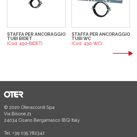
STAFFA PER ANCORAGGIO
STAFFA PER ANCORAGGIO
TUBI BIDET
TUBI WC
(Cod. 490-BIDET)
(Cod. 490-WC)
© 2020 Oteraccordi Spa
Via Bisone,21
24034 Cisano Bergamasco (BG) Italy
Tel.
+39 035.782342