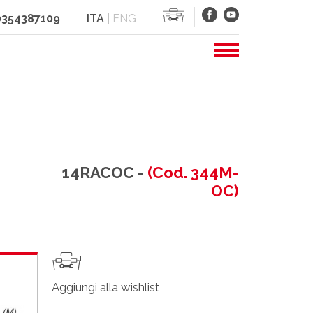
 0354387109
ITA
|
ENG
14RACOC -
(Cod. 344M-
OC)
Aggiungi alla wishlist