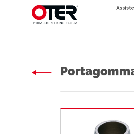
Assiste
Portagomma