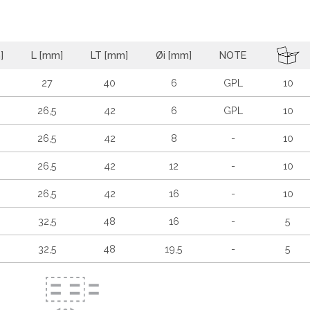
]
L [mm]
LT [mm]
Øi [mm]
NOTE
27
40
6
GPL
10
26,5
42
6
GPL
10
26,5
42
8
-
10
26,5
42
12
-
10
26,5
42
16
-
10
32,5
48
16
-
5
32,5
48
19,5
-
5