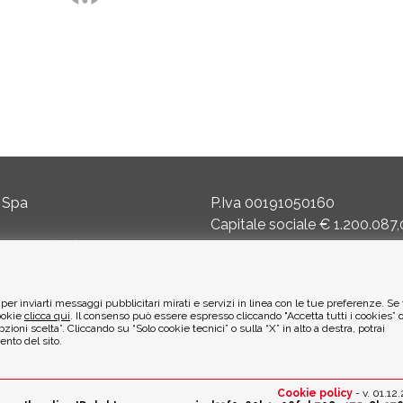
 Spa
P.Iva 00191050160
Capitale sociale € 1.200.087
masco (BG) Italy
Reg. Imprese 8240
Trib BG - R.E.A. di BG 14356
, per inviarti messaggi pubblicitari mirati e servizi in linea con le tue preferenze. Se
it
ETICA AMBIENTALE
cookie
clicca qui
. Il consenso può essere espresso cliccando "Accetta tutti i cookies” 
ioni scelta”. Cliccando su “Solo cookie tecnici” o sulla “X” in alto a destra, potrai
ento del sito.
, Tecnici:
· Cookie Analitici di Terze Parti con IP anonimizzato:
Cookie policy
- v. 01.12