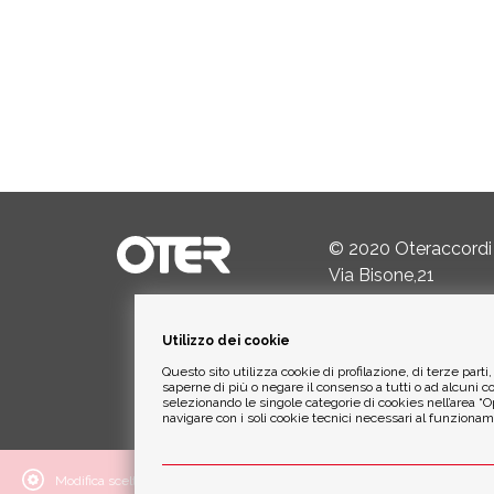
© 2020 Oteraccordi
Via Bisone,21
24034 Cisano Berga
Utilizzo dei cookie
Tel.
+39 035.782342
Questo sito utilizza cookie di profilazione, di terze parti
Email:
info@oterspa.
saperne di più o negare il consenso a tutti o ad alcuni 
selezionando le singole categorie di cookies nell’area “Opz
navigare con i soli cookie tecnici necessari al funzionam
Modifica scelte cookie
Impostazioni attive:
· Cookie Necessari