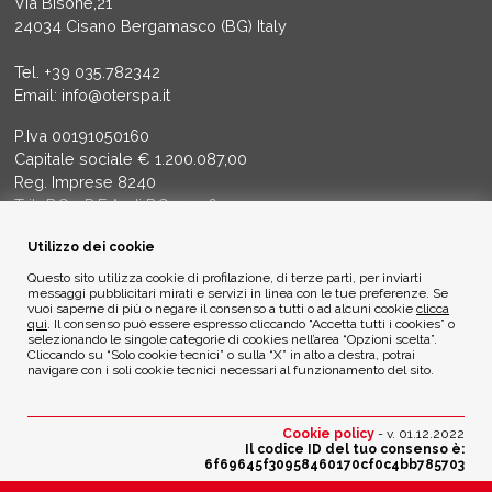
Via Bisone,21
24034 Cisano Bergamasco (BG) Italy
Tel.
+39 035.782342
Email:
info@oterspa.it
P.Iva 00191050160
Capitale sociale € 1.200.087,00
Reg. Imprese 8240
Trib BG - R.E.A. di BG 14356
Utilizzo dei cookie
ETICA AMBIENTALE
Questo sito utilizza cookie di profilazione, di terze parti, per inviarti
messaggi pubblicitari mirati e servizi in linea con le tue preferenze. Se
vuoi saperne di più o negare il consenso a tutti o ad alcuni cookie
clicca
Privacy Policy
qui
. Il consenso può essere espresso cliccando "Accetta tutti i cookies” o
Cookie Policy
selezionando le singole categorie di cookies nell’area “Opzioni scelta”.
Cliccando su “Solo cookie tecnici” o sulla “X” in alto a destra, potrai
navigare con i soli cookie tecnici necessari al funzionamento del sito.
Credits
Cookie policy
- v. 01.12.2022
Il codice ID del tuo consenso è:
6f69645f30958460170cf0c4bb785703
Modifica scelte cookie