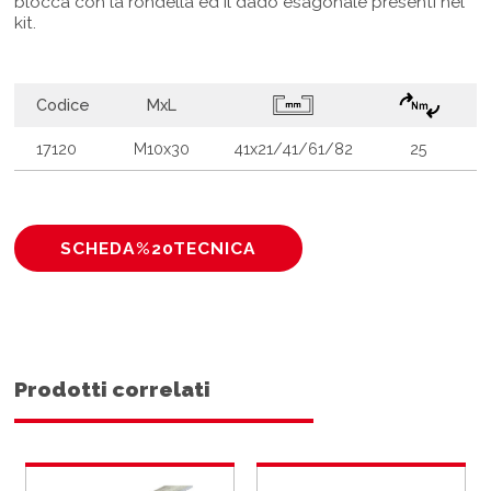
blocca con la rondella ed il dado esagonale presenti nel
kit.
Codice
MxL
17120
M10x30
41x21/41/61/82
25
SCHEDA%20TECNICA
Prodotti correlati