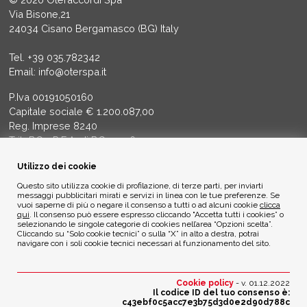
Via Bisone,21
24034 Cisano Bergamasco (BG) Italy
Tel.
+39 035.782342
Email:
info@oterspa.it
P.Iva 00191050160
Capitale sociale € 1.200.087,00
Reg. Imprese 8240
Trib BG - R.E.A. di BG 14356
Utilizzo dei cookie
ETICA AMBIENTALE
Questo sito utilizza cookie di profilazione, di terze parti, per inviarti
messaggi pubblicitari mirati e servizi in linea con le tue preferenze. Se
vuoi saperne di più o negare il consenso a tutti o ad alcuni cookie
clicca
Privacy Policy
qui
. Il consenso può essere espresso cliccando "Accetta tutti i cookies” o
Cookie Policy
selezionando le singole categorie di cookies nell’area “Opzioni scelta”.
Cliccando su “Solo cookie tecnici” o sulla “X” in alto a destra, potrai
navigare con i soli cookie tecnici necessari al funzionamento del sito.
Credits
Cookie policy
- v. 01.12.2022
Il codice ID del tuo consenso è:
c43ebf0c5acc7e3b75d3d0e2d90d788c