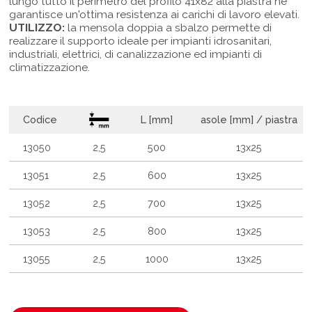
lungo tutto il perimetro del profilo 41x82 alla piastra ne
garantisce un'ottima resistenza ai carichi di lavoro elevati.
UTILIZZO:
la mensola doppia a sbalzo permette di
realizzare il supporto ideale per impianti idrosanitari,
industriali, elettrici, di canalizzazione ed impianti di
climatizzazione.
Codice
L [mm]
asole [mm] / piastra
13050
2,5
500
13x25
13051
2,5
600
13x25
13052
2,5
700
13x25
13053
2,5
800
13x25
13055
2,5
1000
13x25