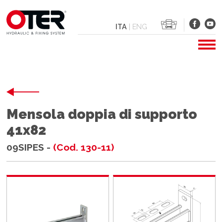
ITA
|
ENG
Mensola doppia di supporto
41x82
09SIPES -
(Cod. 130-11)